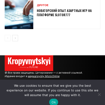
ДРУГОЕ
НОВАТОРСКИЙ ОПЫТ АЗАРТНЫХ ИГР НА
ПЛАТФОРМЕ SLOTOR777
Kropyvnytskyi
———→ FUTURE
© Все права защищены. Цитирование — с активной ссылкой.
Издание входит в
медиагруппу MistoOnline
We use cookies to ensure that we give you the best
experience on our website. If you continue to use this site we
АВТОРЫ
РЕКЛАМА НА САЙТЕ
will assume that you are happy with it.
Ok