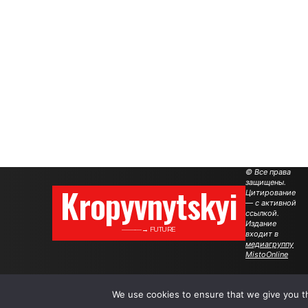
© Все права
защищены.
Kropyvnytskyi
Цитирование
— с активной
ссылкой.
Издание
———→ FUTURE
входит в
медиагруппу
MistoOnline
We use cookies to ensure that we give you th