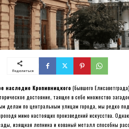
Поделиться
ое наследие Кропивницкого
(бывшего Елисаветграда
торическое достояние, таящее в себе множество загадо
ым делам по центральным улицам города, мы редко по
 проходя мимо настоящих произведений искусства. Одна
ады, изящная лепнина и кованый металл способны рас