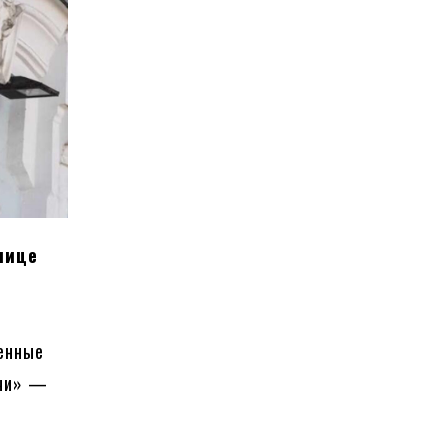
лице
ченные
очи» —