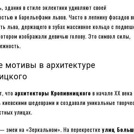
ь, здания в стиле эклектики удивляют своей
стью и барельефами львов. Часто в лепнину фасадов 
ть льва, держащего в зубах массивное кольцо с подве
котором изображали девичью голову. Это символ силы,
ежность.
е мотивы в архитектуре
ицкого
т, что
архитекторы Кропивницкого
в начале XX века
 киевскими шедеврами и создавали уникальные творче
стных улицах.
 — змеи на «Зеркальном». На перекрестке
улиц Боль