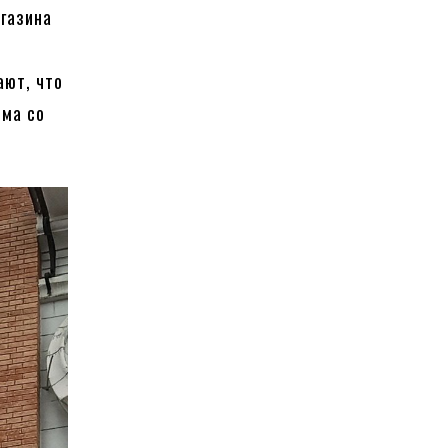
газина
ают, что
ома со