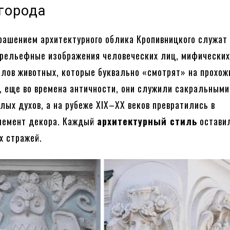
 города
ашением архитектурного облика Кропивницкого служат
рельефные изображения человеческих лиц, мифически
олов животных, которые буквально «смотрят» на прохож
о, еще во времена античности, они служили сакральными
злых духов, а на рубеже XIX–XX веков превратились в
лемент декора. Каждый
архитектурный стиль
оставил
х стражей.