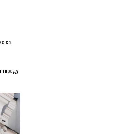
х
их со
 городу