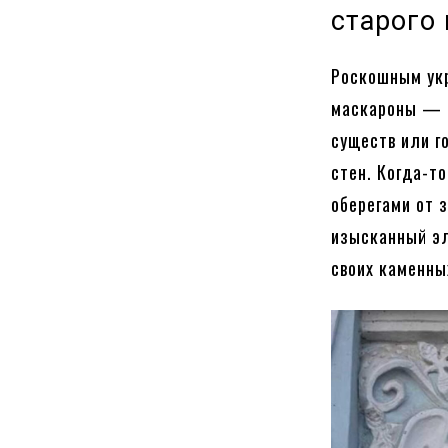
старого
Роскошным укр
маскароны — 
существ или г
стен. Когда-т
оберегами от 
изысканный э
своих каменны