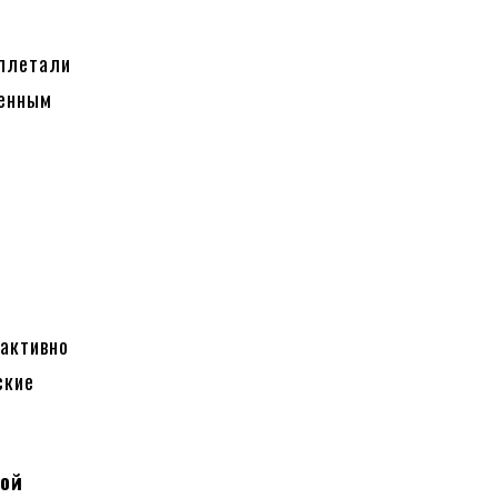
вплетали
шенным
 активно
ские
шой