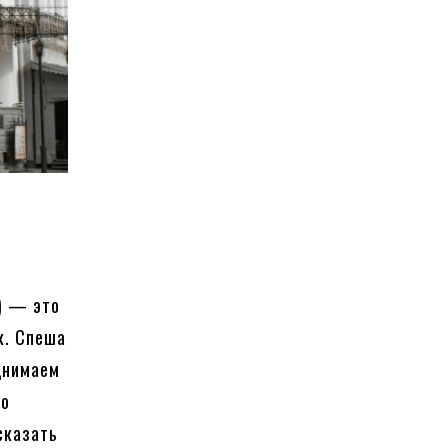
) — это
к. Спеша
днимаем
ко
сказать