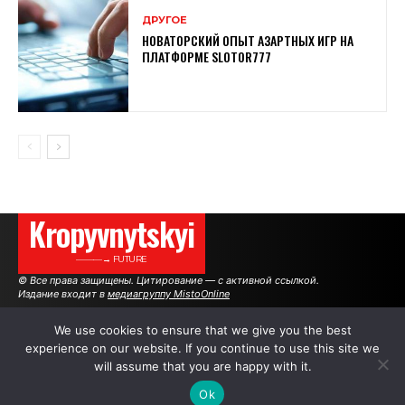
ДРУГОЕ
НОВАТОРСКИЙ ОПЫТ АЗАРТНЫХ ИГР НА
ПЛАТФОРМЕ SLOTOR777
Kropyvnytskyi
———→ FUTURE
© Все права защищены. Цитирование — с активной ссылкой.
Издание входит в
медиагруппу MistoOnline
We use cookies to ensure that we give you the best
experience on our website. If you continue to use this site we
АВТОРЫ
РЕКЛАМА НА САЙТЕ
will assume that you are happy with it.
Ok