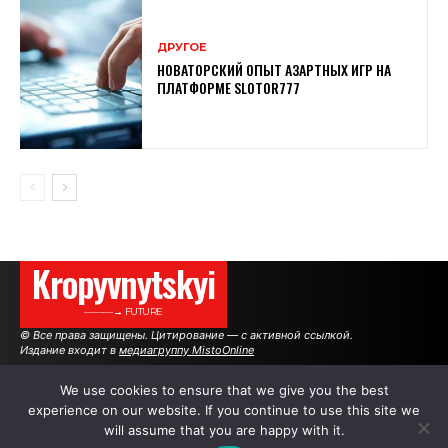
ДРУГОЕ
НОВАТОРСКИЙ ОПЫТ АЗАРТНЫХ ИГР НА
ПЛАТФОРМЕ SLOTOR777
Kropyvnytskyi
———→ FUTURE
© Все права защищены. Цитирование — с активной ссылкой.
Издание входит в
медиагруппу MistoOnline
We use cookies to ensure that we give you the best
experience on our website. If you continue to use this site we
АВТОРЫ
РЕКЛАМА НА САЙТЕ
will assume that you are happy with it.