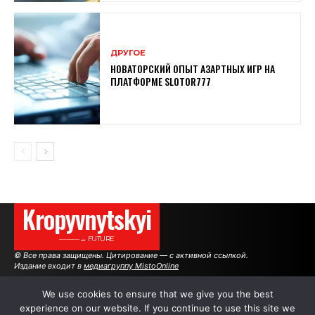
ДРУГОЕ
НОВАТОРСКИЙ ОПЫТ АЗАРТНЫХ ИГР НА
ПЛАТФОРМЕ SLOTOR777
Kropyvnytskyi
———→ FUTURE
© Все права защищены. Цитирование — с активной ссылкой.
Издание входит в
медиагруппу MistoOnline
We use cookies to ensure that we give you the best
experience on our website. If you continue to use this site we
АВТОРЫ
РЕКЛАМА НА САЙТЕ