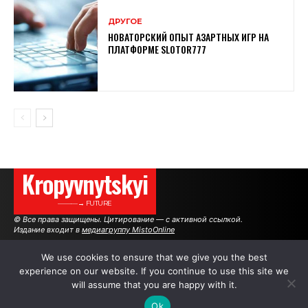
ДРУГОЕ
НОВАТОРСКИЙ ОПЫТ АЗАРТНЫХ ИГР НА
ПЛАТФОРМЕ SLOTOR777
Kropyvnytskyi
———→ FUTURE
© Все права защищены. Цитирование — с активной ссылкой.
Издание входит в
медиагруппу MistoOnline
We use cookies to ensure that we give you the best
experience on our website. If you continue to use this site we
АВТОРЫ
РЕКЛАМА НА САЙТЕ
will assume that you are happy with it.
Ok