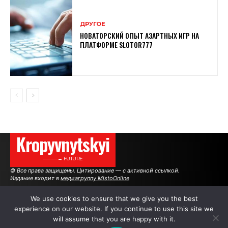
ДРУГОЕ
НОВАТОРСКИЙ ОПЫТ АЗАРТНЫХ ИГР НА
ПЛАТФОРМЕ SLOTOR777
Kropyvnytskyi
———→ FUTURE
© Все права защищены. Цитирование — с активной ссылкой.
Издание входит в
медиагруппу MistoOnline
We use cookies to ensure that we give you the best
experience on our website. If you continue to use this site we
АВТОРЫ
РЕКЛАМА НА САЙТЕ
will assume that you are happy with it.