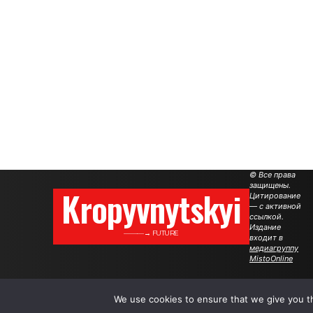
© Все права
защищены.
Kropyvnytskyi
Цитирование
— с активной
ссылкой.
Издание
———→ FUTURE
входит в
медиагруппу
MistoOnline
We use cookies to ensure that we give you th