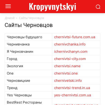
Kropyvnytskyi
Домой
Сайты Черновцов
Сайты Черновцов
Черновцы будущего
chernivtsi-future.com.ua
Чернивчанка
chernivchanka.info
Я Черновчанин
ichernivchanyn.com
Город
chernivtsi-city.com
Экология
chernivtsi.name
One
chernivtsi.one
Черновицкие
chernivetski.info
Тренд
chernivtsi-trend.in.ua
Yes Черновцы
yes-chernivtsi.com.ua
BestRest Рестораны