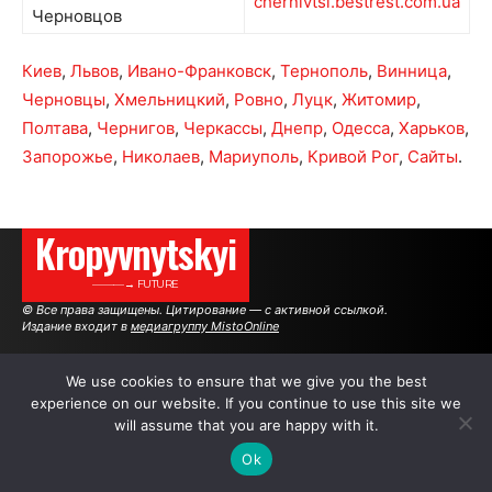
chernivtsi.bestrest.com.ua
Черновцов
Киев
,
Львов
,
Ивано-Франковск
,
Тернополь
,
Винница
,
Черновцы
,
Хмельницкий
,
Ровно
,
Луцк
,
Житомир
,
Полтава
,
Чернигов
,
Черкассы
,
Днепр
,
Одесса
,
Харьков
,
Запорожье
,
Николаев
,
Мариуполь
,
Кривой Рог
,
Сайты
.
Kropyvnytskyi
———→ FUTURE
© Все права защищены. Цитирование — с активной ссылкой.
Издание входит в
медиагруппу MistoOnline
We use cookies to ensure that we give you the best
АВТОРЫ
РЕКЛАМА НА САЙТЕ
experience on our website. If you continue to use this site we
will assume that you are happy with it.
Ok
.
.
.