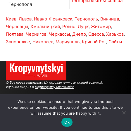
ternopil.bestrest.com.ua
Тернополя
Киев
,
Львов
,
Ивано-Франковск
,
Тернополь
,
Винница
,
Черновцы
,
Хмельницкий
,
Ровно
,
Луцк
,
Житомир
,
Полтава
,
Чернигов
,
Черкассы
,
Днепр
,
Одесса
,
Харьков
,
Запорожье
,
Николаев
,
Мариуполь
,
Кривой Рог
,
Сайты
.
Kropyvnytskyi
———→ FUTURE
© Все права защищены. Цитирование — с активной ссылкой.
Издание входит в
медиагруппу MistoOnline
We use cookies to ensure that we give you the best
АВТОРЫ
РЕКЛАМА НА САЙТЕ
experience on our website. If you continue to use this site we
will assume that you are happy with it.
Ok
.
.
.