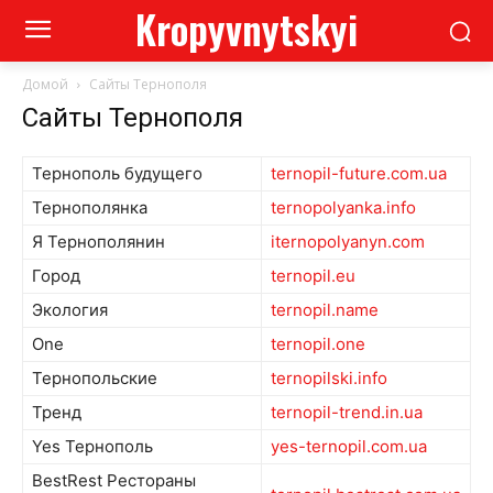
Kropyvnytskyi
Домой
Сайты Тернополя
Сайты Тернополя
Тернополь будущего
ternopil-future.com.ua
Тернополянка
ternopolyanka.info
Я Тернополянин
iternopolyanyn.com
Город
ternopil.eu
Экология
ternopil.name
One
ternopil.one
Тернопольские
ternopilski.info
Тренд
ternopil-trend.in.ua
Yes Тернополь
yes-ternopil.com.ua
BestRest Рестораны