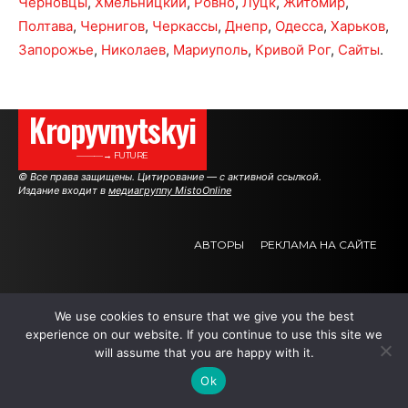
Черновцы
,
Хмельницкий
,
Ровно
,
Луцк
,
Житомир
,
Полтава
,
Чернигов
,
Черкассы
,
Днепр
,
Одесса
,
Харьков
,
Запорожье
,
Николаев
,
Мариуполь
,
Кривой Рог
,
Сайты
.
Kropyvnytskyi
———→ FUTURE
© Все права защищены. Цитирование — с активной ссылкой.
Издание входит в
медиагруппу MistoOnline
АВТОРЫ
РЕКЛАМА НА САЙТЕ
.
.
.
We use cookies to ensure that we give you the best
experience on our website. If you continue to use this site we
will assume that you are happy with it.
Ok