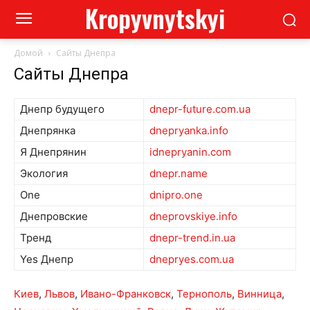
Kropyvnytskyi
Домой
Сайты Днепра
Сайты Днепра
Днепр будущего
dnepr-future.com.ua
Днепрянка
dnepryanka.info
Я Днепрянин
idnepryanin.com
Экология
dnepr.name
One
dnipro.one
Днепровские
dneprovskiye.info
Тренд
dnepr-trend.in.ua
Yes Днепр
dnepryes.com.ua
Киев
,
Львов
,
Ивано-Франковск
,
Тернополь
,
Винница
,