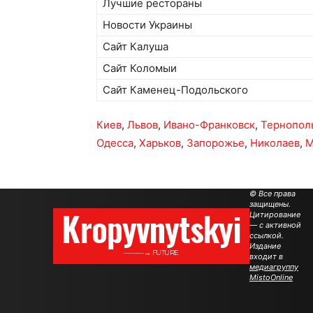
Лучшие рестораны
Новости Украины
Сайт Калуша
Сайт Коломыи
Сайт Каменец-Подольского
Киев
,
Львов
,
Ивано-Франковск
,
Тернопол
Одесса
,
Харьков
,
Запорожье
,
Николаев
,
М
© Все права
защищены.
Kropyvnytskyi
Цитирование
— с активной
ссылкой.
Издание
———→ FUTURE
входит в
медиагруппу
MistoOnline