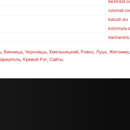
bestrest.
ozemat.c
kalush.eu
kolomyia.
kamianets
ь
,
Винница
,
Черновцы
,
Хмельницкий
,
Ровно
,
Луцк
,
Житомир
ариуполь
,
Кривой Рог
,
Сайты
.