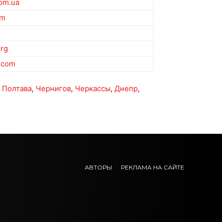
com.ua
om
org
.com
,
Полтава
,
Чернигов
,
Черкассы
,
Днепр
,
АВТОРЫ
РЕКЛАМА НА САЙТЕ