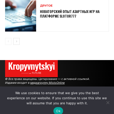
ДРУГОЕ
НОВАТОРСКИЙ ОПЫТ АЗАРТНЫХ ИГР НА
ПЛАТФОРМЕ SLOTOR777
Kropyvnytskyi
———→ FUTURE
© Все права защищены. Цитирование — с активной ссылкой.
Издание входит в
медиагруппу MistoOnline
We use cookies to ensure that we give you the best
experience on our website. If you continue to use this site we
АВТОРЫ
РЕКЛАМА НА САЙТЕ
will assume that you are happy with it.
Ok