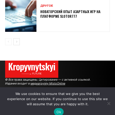
ДРУГОЕ
НОВАТОРСКИЙ ОПЫТ АЗАРТНЫХ ИГР НА
ПЛАТФОРМЕ SLOTOR777
Kropyvnytskyi
———→ FUTURE
© Все права защищены. Цитирование — с активной ссылкой.
Издание входит в
медиагруппу MistoOnline
We use cookies to ensure that we give you the best
experience on our website. If you continue to use this site we
АВТОРЫ
РЕКЛАМА НА САЙТЕ
will assume that you are happy with it.
Ok