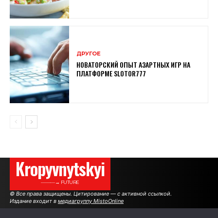
ДРУГОЕ
НОВАТОРСКИЙ ОПЫТ АЗАРТНЫХ ИГР НА
ПЛАТФОРМЕ SLOTOR777
Kropyvnytskyi
———→ FUTURE
© Все права защищены. Цитирование — с активной ссылкой.
Издание входит в
медиагруппу MistoOnline