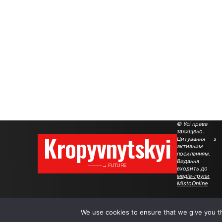
© Усі права
захищено.
Kropyvnytskyi
Цитування — з
активним
посиланням.
Видання
———→ FUTURE
входить до
медіа-групи
MistoOnline
We use cookies to ensure that we give you th