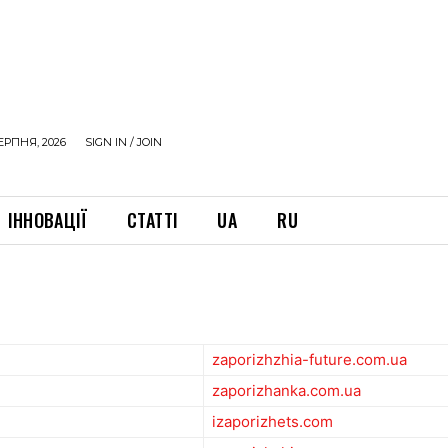
ЕРПНЯ, 2026
SIGN IN / JOIN
ІННОВАЦІЇ
СТАТТІ
UA
RU
zaporizhzhia-future.com.ua
zaporizhanka.com.ua
izaporizhets.com