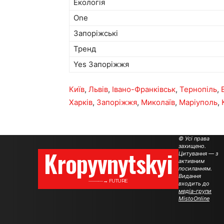
Екологія
One
Запоріжські
Тренд
Yes Запоріжжя
Київ
,
Львів
,
Івано-Франківськ
,
Тернопіль
,
Харків
,
Запоріжжя
,
Миколаїв
,
Маріуполь
,
© Усі права
захищено.
Kropyvnytskyi
Цитування — з
активним
посиланням.
Видання
———→ FUTURE
входить до
медіа-групи
MistoOnline