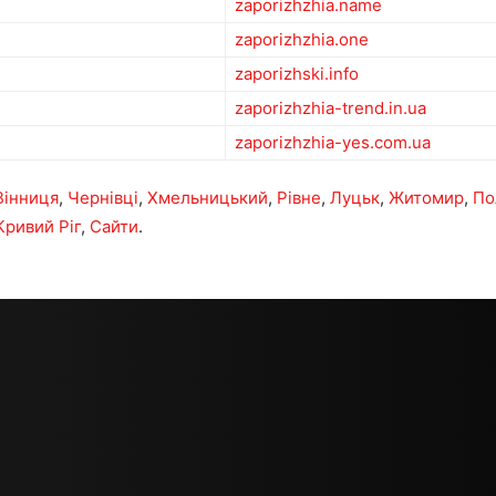
zaporizhzhia.name
zaporizhzhia.one
zaporizhski.info
zaporizhzhia-trend.in.ua
zaporizhzhia-yes.com.ua
Вінниця
,
Чернівці
,
Хмельницький
,
Рівне
,
Луцьк
,
Житомир
,
По
Кривий Ріг
,
Сайти
.