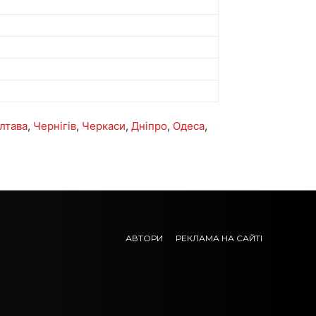
лтава
,
Чернігів
,
Черкаси
,
Дніпро
,
Одеса
,
АВТОРИ
РЕКЛАМА НА САЙТІ