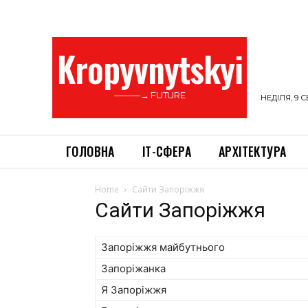
Kropyvnytskyi
———→ FUTURE
НЕДІЛЯ, 9 С
ГОЛОВНА
ІТ-СФЕРА
АРХІТЕКТУРА
Home
Сайти Запоріжжя
Сайти Запоріжжя
Запоріжжя майбутнього
Запоріжанка
Я Запоріжжя