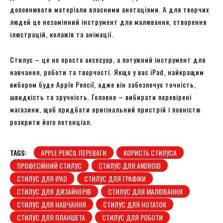
доповнювати матеріали власними анотаціями. А для творчих
людей це незамінний інструмент для малювання, створення
ілюстрацій, колажів та анімації.
Стилус – це не просто аксесуар, а потужний інструмент для
навчання, роботи та творчості. Якщо у вас iPad, найкращим
вибором буде Apple Pencil, адже він забезпечує точність,
швидкість та зручність. Головне – вибирати перевірені
магазини, щоб придбати оригінальний пристрій і повністю
розкрити його потенціал.
TAGS:
APPLE PENCIL ПЕРЕВАГИ
КОРИСТЬ СТИЛУСА
ПРОФЕСІЙНИЙ СТИЛУС
СТИЛУС ДЛЯ ANDROID
СТИЛУС ДЛЯ IPAD
СТИЛУС ДЛЯ ГРАФІКИ
СТИЛУС ДЛЯ ДИЗАЙНЕРІВ
СТИЛУС ДЛЯ МАЛЮВАННЯ
СТИЛУС ДЛЯ НАВЧАННЯ
СТИЛУС ДЛЯ НОТАТОК
СТИЛУС ДЛЯ ПЛАНШЕТА
СТИЛУС ДЛЯ РОБОТИ