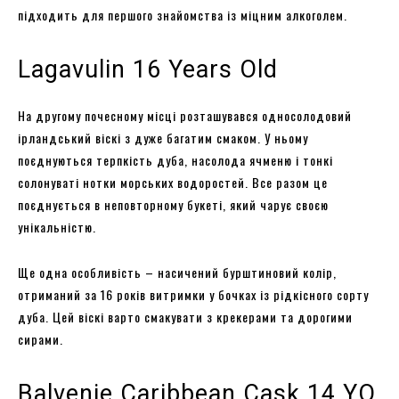
підходить для першого знайомства із міцним алкоголем.
Lagavulin 16 Years Old
На другому почесному місці розташувався односолодовий
ірландський віскі з дуже багатим смаком. У ньому
поєднуються терпкість дуба, насолода ячменю і тонкі
солонуваті нотки морських водоростей. Все разом це
поєднується в неповторному букеті, який чарує своєю
унікальністю.
Ще одна особливість – насичений бурштиновий колір,
отриманий за 16 років витримки у бочках із рідкісного сорту
дуба. Цей віскі варто смакувати з крекерами та дорогими
сирами.
Balvenie Caribbean Cask 14 YO