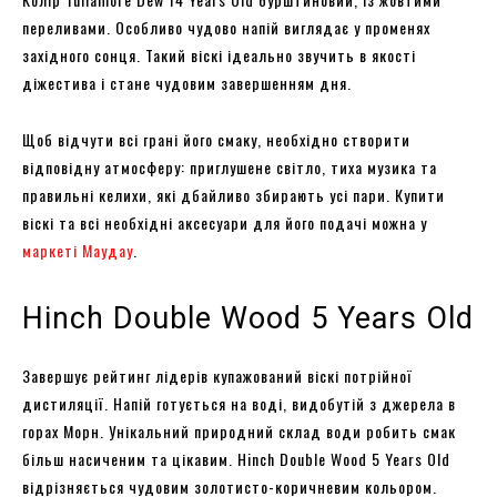
переливами. Особливо чудово напій виглядає у променях
західного сонця. Такий віскі ідеально звучить в якості
діжестива і стане чудовим завершенням дня.
Щоб відчути всі грані його смаку, необхідно створити
відповідну атмосферу: приглушене світло, тиха музика та
правильні келихи, які дбайливо збирають усі пари. Купити
віскі та всі необхідні аксесуари для його подачі можна у
маркеті Маудау
.
Hinch Double Wood 5 Years Old
Завершує рейтинг лідерів купажований віскі потрійної
дистиляції. Напій готується на воді, видобутій з джерела в
горах Морн. Унікальний природний склад води робить смак
більш насиченим та цікавим. Hinch Double Wood 5 Years Old
відрізняється чудовим золотисто-коричневим кольором.