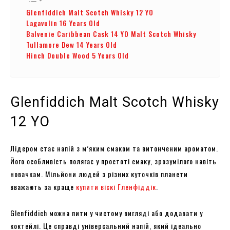
Glenfiddich Malt Scotch Whisky 12 YO
Lagavulin 16 Years Old
Balvenie Caribbean Cask 14 YO Malt Scotch Whisky
Tullamore Dew 14 Years Old
Hinch Double Wood 5 Years Old
Glenfiddich Malt Scotch Whisky
12 YO
Лідером стає напій з м’яким смаком та витонченим ароматом.
Його особливість полягає у простоті смаку, зрозумілого навіть
новачкам. Мільйони людей з різних куточків планети
вважають за краще
купити віскі Гленфіддік
.
Glenfiddich можна пити у чистому вигляді або додавати у
коктейлі. Це справді універсальний напій, який ідеально