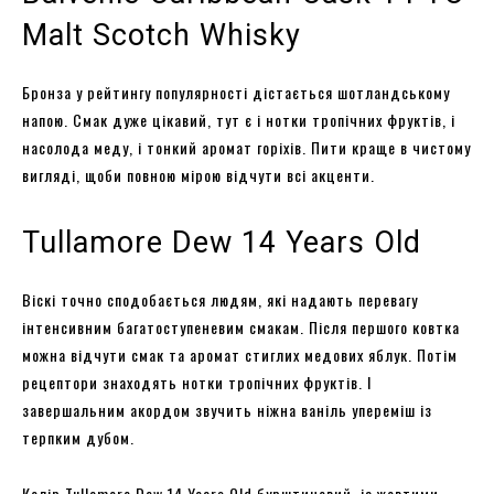
Malt Scotch Whisky
Бронза у рейтингу популярності дістається шотландському
напою. Смак дуже цікавий, тут є і нотки тропічних фруктів, і
насолода меду, і тонкий аромат горіхів. Пити краще в чистому
вигляді, щоби повною мірою відчути всі акценти.
Tullamore Dew 14 Years Old
Віскі точно сподобається людям, які надають перевагу
інтенсивним багатоступеневим смакам. Після першого ковтка
можна відчути смак та аромат стиглих медових яблук. Потім
рецептори знаходять нотки тропічних фруктів. І
завершальним акордом звучить ніжна ваніль упереміш із
терпким дубом.
Колір Tullamore Dew 14 Years Old бурштиновий, із жовтими