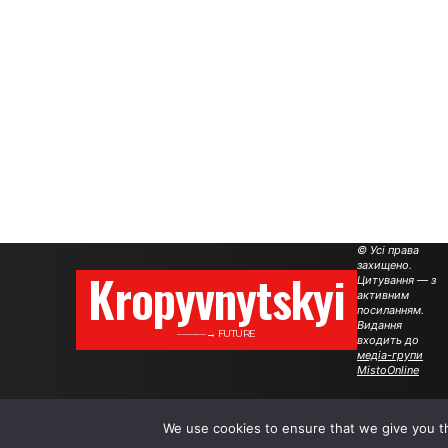
© Усі права
захищено.
Kropyvnytskyi
Цитування — з
активним
посиланням.
Видання
———→ FUTURE
входить до
медіа-групи
MistoOnline
We use cookies to ensure that we give you th