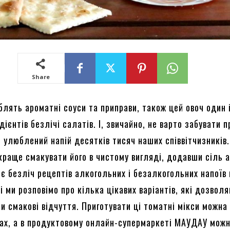
Share
блять ароматні соуси та приправи, також цей овоч один 
дієнтів безлічі салатів. І, звичайно, не варто забувати п
 улюблений напій десятків тисяч наших співвітчизників.
краще смакувати його в чистому вигляді, додавши сіль 
є безліч рецептів алкогольних і безалкогольних напоїв 
ті ми розповімо про кілька цікавих варіантів, які дозвол
и смакові відчуття. Приготувати ці томатні мікси можна
ах, а в продуктовому онлайн-супермаркеті МАУДАУ мож