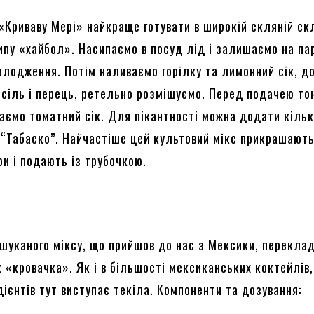
 «Криваву Мері» найкраще готувати в широкій скляній ск
типу «хайбол». Насипаємо в посуд лід і залишаємо на па
олодження. Потім наливаємо горілку та лимонний сік, 
д сіль і перець, ретельно розмішуємо. Перед подачею то
аємо томатний сік. Для пікантності можна додати кіль
 “Табаско”. Найчастіше цей культовий мікс прикрашают
ри і подають із трубочкою.
ишуканого міксу, що прийшов до нас з Мексики, перекла
к «кровачка». Як і в більшості мексиканських коктейлів
дієнтів тут виступає текіла. Компоненти та дозування: