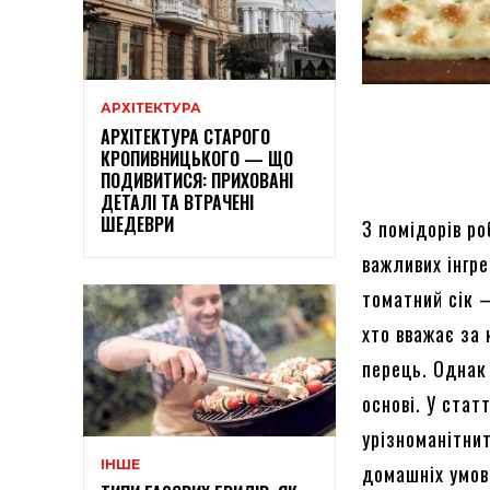
АРХІТЕКТУРА
АРХІТЕКТУРА СТАРОГО
КРОПИВНИЦЬКОГО — ЩО
ПОДИВИТИСЯ: ПРИХОВАНІ
ДЕТАЛІ ТА ВТРАЧЕНІ
ШЕДЕВРИ
З помідорів ро
важливих інгре
томатний сік –
хто вважає за 
перець. Однак 
основі. У стат
урізноманітнит
ІНШЕ
домашніх умов