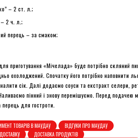
о” – 2 ст. л.;
– 2 ч. л.;
ний перець – за смаком;
 для приготування «Мічелада» буде потрібно скляний пи
дньо охолоджений. Спочатку його потрібно наповнити л
 налити сік. Далі додаємо соуси та екстракт селери, р
Наливаємо пінний і знову перемішуємо. Перед подачею 
а перець для гостроти.
ИМЕНТ ТОВАРІВ В МАУДАУ
ВІДГУКИ ПРО МАУДАУ
ДОСТАВКУ
ДОСТАВКА ПРОДУКТІВ