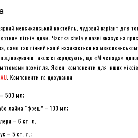
a
ярний мексиканський коктейль, чудовий варіант для то
котним літнім днем. Частка chela у назві вказує на при
ва, саме так пінний напій називається на мексиканськом
о поціновувачів також стверджують, що «Мічелада» допо
имптомами похмілля. Якісні компоненти для інших міксі
DAU
. Компоненти та дозування:
 – 500 мл;
або лайма “фреш” – 100 мл;
лери – 6 ст. л.;
ус – 5 ст. л.;