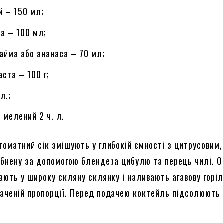
й – 150 мл;
на – 100 мл;
лайма або ананаса – 70 мл;
аста – 100 г;
 л.;
 мелений 2 ч. л.
томатний сік змішують у глибокій ємності з цитрусовим,
бнену за допомогою блендера цибулю та перець чилі. 
ають у широку скляну склянку і наливають агавову горі
значеній пропорції. Перед подачею коктейль підсолюють