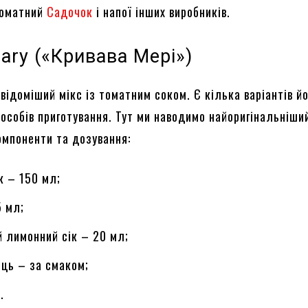
томатний
Садочок
і напої інших виробників.
ary («Кривава Мері»)
відоміший мікс із томатним соком. Є кілька варіантів йо
особів приготування. Тут ми наводимо найоригінальніший
омпоненти та дозування:
к – 150 мл;
5 мл;
 лимонний сік – 20 мл;
ець – за смаком;
.