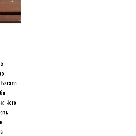
із
ро
 Багато
або
на його
яють
 в
на