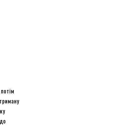
 потім
Отриману
лку
 до