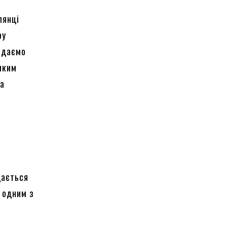
лянці
ру
додаємо
нким
ка
ь
дається
, одним з