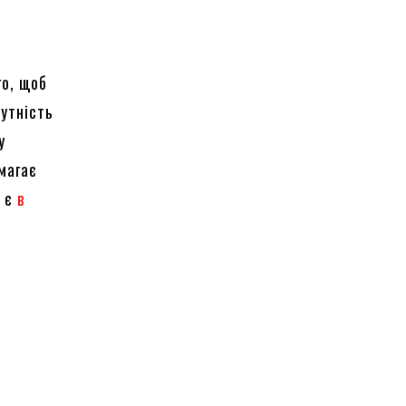
го, щоб
сутність
у
магає
в є
в