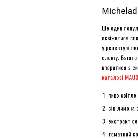
Michelad
Ще один попул
освіжитися спе
у рецептурі пи
сленгу. Багат
впоратися з с
каталозі MAU
пиво світле
сік лимона 
екстракт се
томатний со