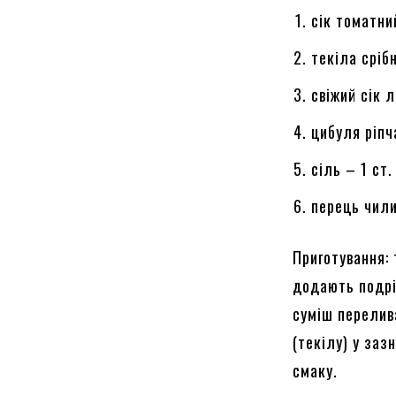
сік томатни
текіла сріб
свіжий сік 
цибуля ріпч
сіль – 1 ст.
перець чили
Приготування: 
додають подрі
суміш перелив
(текілу) у за
смаку.