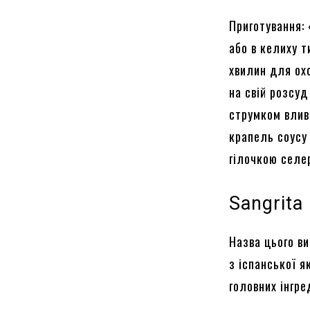
Приготування:
або в келиху 
хвилин для ох
на свій розсу
струмком влив
крапель соусу
гілочкою селе
Sangrita
Назва цього в
з іспанської я
головних інгре