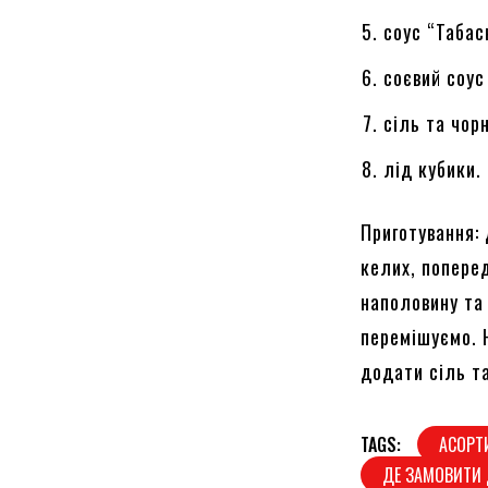
соус “Табаск
соєвий соус 
сіль та чор
лід кубики.
Приготування:
келих, попере
наполовину та
перемішуємо. 
додати сіль т
TAGS:
АСОРТ
ДЕ ЗАМОВИТИ 