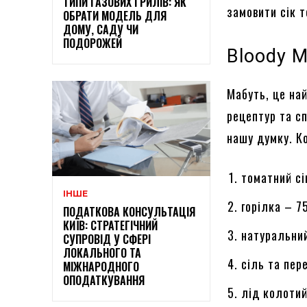
ТИПИ ГАЗОВИХ ГРИЛІВ: ЯК
замовити сік 
ОБРАТИ МОДЕЛЬ ДЛЯ
ДОМУ, САДУ ЧИ
ПОДОРОЖЕЙ
Bloody M
Мабуть, це най
рецептур та сп
нашу думку. К
томатний сі
ІНШЕ
горілка – 7
ПОДАТКОВА КОНСУЛЬТАЦІЯ
КИЇВ: СТРАТЕГІЧНИЙ
натуральний
СУПРОВІД У СФЕРІ
ЛОКАЛЬНОГО ТА
сіль та пер
МІЖНАРОДНОГО
ОПОДАТКУВАННЯ
лід колотий