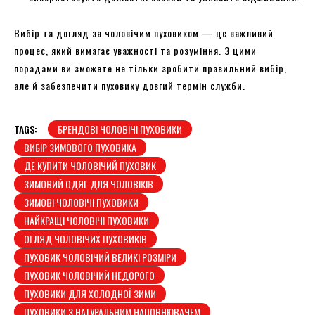
Вибір та догляд за чоловічим пуховиком — це важливий
процес, який вимагає уважності та розуміння. З цими
порадами ви зможете не тільки зробити правильний вибір,
але й забезпечити пуховику довгий термін служби.
TAGS:
БРЕНДОВІ ЧОЛОВІЧІ ПУХОВИКИ
ВИБІР ЗИМОВОГО ПУХОВИКА
ДЕ КУПИТИ ЧОЛОВІЧИЙ ПУХОВИК
ЗИМОВИЙ ОДЯГ ДЛЯ ЧОЛОВІКІВ
ЗИМОВІ ЧОЛОВІЧІ ПУХОВИКИ
НАЙКРАЩІ ЧОЛОВІЧІ ПУХОВИКИ
ОГЛЯД ЧОЛОВІЧИХ ПУХОВИКІВ
ПУХОВИК ЧОЛОВІЧИЙ ВЕЛИКІ РОЗМІРИ
ПУХОВИК ЧОЛОВІЧИЙ НЕДОРОГО
ПУХОВИКИ ДЛЯ ХОЛОДНОЇ ЗИМИ
ПУХОВИКИ З НАТУРАЛЬНИМ НАПОВНЮВАЧЕМ