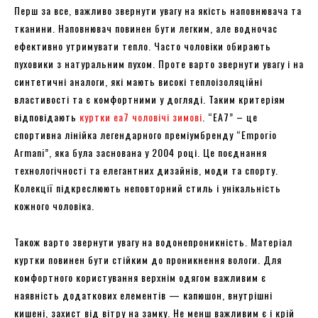
Перш за все, важливо звернути увагу на якість наповнювача та
тканини. Наповнювач повинен бути легким, але водночас
ефективно утримувати тепло. Часто чоловіки обирають
пуховики з натуральним пухом. Проте варто звернути увагу і на
синтетичні аналоги, які мають високі теплоізоляційні
властивості та є комфортними у догляді. Таким критеріям
відповідають
куртки ea7 чоловічі зимові
. “EA7” – це
спортивна лінійка легендарного преміумбренду “Emporio
Armani”, яка була заснована у 2004 році. Це поєднання
технологічності та елегантних дизайнів, моди та спорту.
Колекції підкреслюють неповторний стиль і унікальність
кожного чоловіка.
Також варто звернути увагу на водонепроникність. Матеріал
куртки повинен бути стійким до проникнення вологи. Для
комфортного користування верхнім одягом важливим є
наявність додаткових елементів — капюшон, внутрішні
кишені, захист від вітру на замку. Не менш важливим є і крій