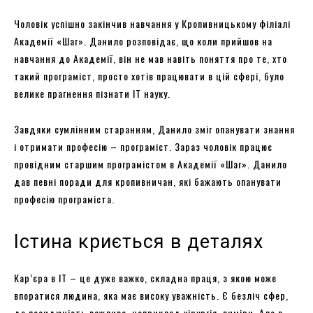
Чоловік успішно закінчив навчання у Кропивницькому філіалі
Академії «Шаг». Данило розповідає, що коли прийшов на
навчання до Академії, він не мав навіть поняття про те, хто
такий програміст, просто хотів працювати в цій сфері, було
велике прагнення пізнати ІТ науку.
Завдяки сумлінним старанням, Данило зміг опанувати знання
і отримати професію – програміст. Зараз чоловік працює
провідним старшим програмістом в Академії «Шаг». Данило
дав певні поради для кропивничан, які бажають опанувати
професію програміста.
Істина криється в деталях
Кар’єра в ІТ – це дуже важко, складна праця, з якою може
впоратися людина, яка має високу уважність. Є безліч сфер,
де посидючість важлива, наприклад хірургія, виміри. Але в