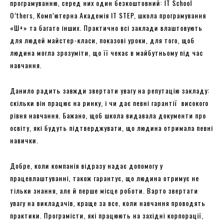
програмуванню, серед них один безкоштовний: IT School
O’thers, Комп’ютерна Академія IT STEP, школа програмування
«Ш+» та багато інших. Практично всі заклади влаштовують
для людей майстер-класи, показові уроки, для того, щоб
людина могла зрозуміти, що її чекає в майбутньому під час
навчання.
Данило радить завжди звертати увагу на репутацію закладу:
скільки він працює на ринку, і чи дає певні гарантії високого
рівня навчання. Бажано, щоб школа видавала документи про
освіту, які будуть підтверджувати, що людина отримала певні
навички.
Добре, коли компанія відразу надає допомогу у
працевлаштуванні, також гарантує, що людина отримує не
тільки знання, але й перше місце роботи. Варто звертати
увагу на викладачів, краще за все, коли навчання проводять
практики. Програмісти, які працюють на західні корпорації,