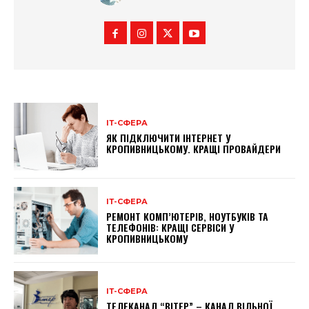
ІТ-СФЕРА
ЯК ПІДКЛЮЧИТИ ІНТЕРНЕТ У
КРОПИВНИЦЬКОМУ. КРАЩІ ПРОВАЙДЕРИ
ІТ-СФЕРА
РЕМОНТ КОМП’ЮТЕРІВ, НОУТБУКІВ ТА
ТЕЛЕФОНІВ: КРАЩІ СЕРВІСИ У
КРОПИВНИЦЬКОМУ
ІТ-СФЕРА
ТЕЛЕКАНАЛ “ВІТЕР” – КАНАЛ ВІЛЬНОЇ