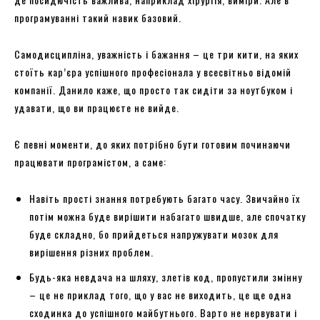
програмуванні такий навик базовий.
Самодисципліна, уважність і бажання – це три кити, на яких
стоїть кар’єра успішного професіонала у всесвітньо відомій
компанії. Данило каже, що просто так сидіти за ноутбуком і
удавати, що ви працюєте не вийде.
Є певні моменти, до яких потрібно бути готовим починаючи
працювати програмістом, а саме:
Навіть прості знання потребують багато часу. Звичайно їх
потім можна буде вирішити набагато швидше, але спочатку
буде складно, бо прийдеться напружувати мозок для
вирішення різних проблем.
Будь-яка невдача на шляху, злетів код, пропустили змінну
– це не приклад того, що у вас не виходить, це ще одна
сходинка до успішного майбутнього. Варто не нервувати і