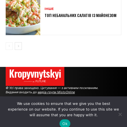
ІНШЕ
ТОП НЕБАНАЛЬНИХ САЛАТІВ ІЗ МАЙОНЕЗОМ
Kropyvnytskyi
———→ FUTURE
© Усі права захищено. Цитування — з активним посиланням.
Видання входить до
медіа-групи MistoOnline
We use cookies to ensure that we give you the best
experience on our website. If you continue to use this site we
АВТОРИ
РЕКЛАМА НА САЙТІ
will assume that you are happy with it.
Ok