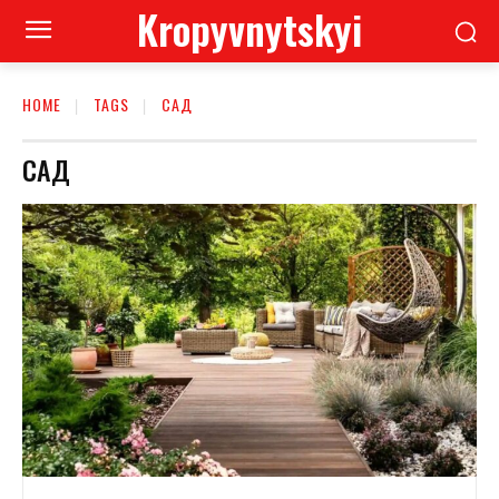
Kropyvnytskyi
HOME
TAGS
САД
САД