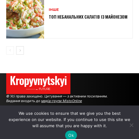
ІНШЕ
ТОП НЕБАНАЛЬНИХ САЛАТІВ ІЗ МАЙОНЕЗОМ
Kropyvnytskyi
———→ FUTURE
© Усі права захищено. Цитування — з активним посиланням.
Видання входить до
медіа-групи MistoOnline
We use cookies to ensure that we give you the best
experience on our website. If you continue to use this site we
АВТОРИ
РЕКЛАМА НА САЙТІ
will assume that you are happy with it.
Ok