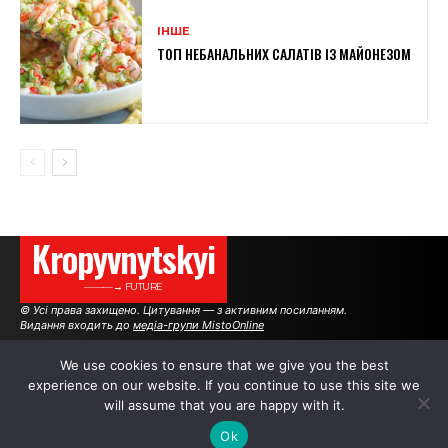
ІНШЕ
ТОП НЕБАНАЛЬНИХ САЛАТІВ ІЗ МАЙОНЕЗОМ
Kropyvnytskyi
———→ FUTURE
© Усі права захищено. Цитування — з активним посиланням.
Видання входить до
медіа-групи MistoOnline
We use cookies to ensure that we give you the best
experience on our website. If you continue to use this site we
АВТОРИ
РЕКЛАМА НА САЙТІ
will assume that you are happy with it.
Ok