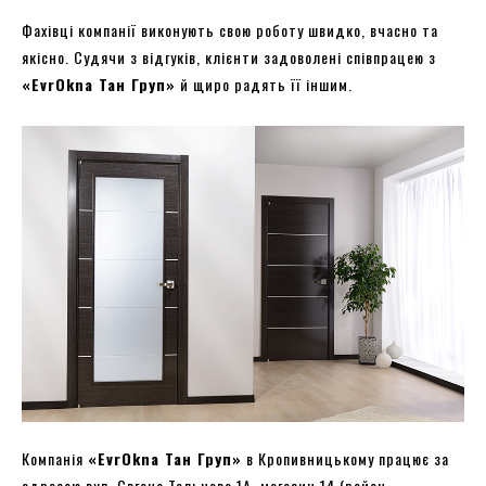
Фахівці компанії виконують свою роботу швидко, вчасно та
якісно. Судячи з відгуків, клієнти задоволені співпрацею з
«EvrOkna Тан Груп»
й щиро радять її іншим.
Компанія
«EvrOkna Тан Груп»
в Кропивницькому працює за
адресою вул. Євгена Тельнова 1А, магазин 14 (район