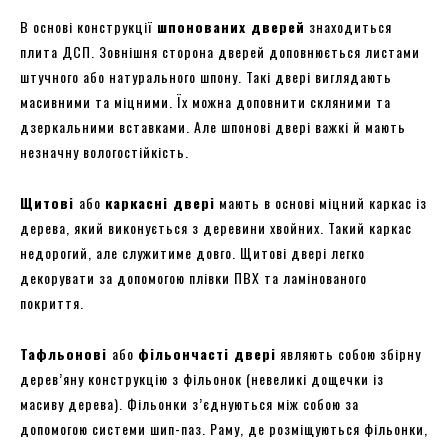
В основі конструкції
шпонованих дверей
знаходиться
плита ДСП. Зовнішня сторона дверей доповнюється листами
штучного або натурального шпону. Такі двері виглядають
масивними та міцними. Їх можна доповнити скляними та
дзеркальними вставками. Але шпонові двері важкі й мають
незначну вологостійкість.
Щитові
або
каркасні двері
мають в основі міцний каркас із
дерева, який виконується з деревини хвойних. Такий каркас
недорогий, але служитиме довго. Щитові двері легко
декорувати за допомогою плівки ПВХ та ламінованого
покриття.
Тафльонові
або
фільончасті двері
являють собою збірну
дерев’яну конструкцію з фільонок (невеликі дощечки із
масиву дерева). Фільонки з’єднуються між собою за
допомогою системи шип-паз. Раму, де розміщуються фільонки,