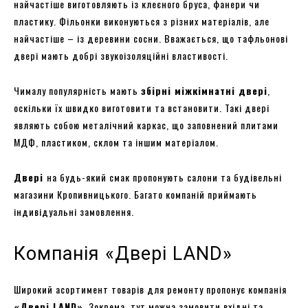
найчастіше виготовляють із клеєного бруса, фанери чи
пластику. Фільонки виконуються з різних матеріалів, але
найчастіше – із деревини сосни. Вважається, що тафльонові
двері мають добрі звукоізоляційні властивості.
Чималу популярність мають
збірні міжкімнатні двері
,
оскільки їх швидко виготовити та встановити. Такі двері
являють собою металічний каркас, що заповнений плитами
МДФ, пластиком, склом та іншим матеріалом.
Двері
на будь-який смак пропонують салони та будівельні
магазини Кропивницького. Багато компаній приймають
індивідуальні замовлення.
Компанія «Двері LAND»
Широкий асортимент товарів для ремонту пропонує компанія
«
Двері LAND
»
. Зокрема, тут можна замовити вхідні та