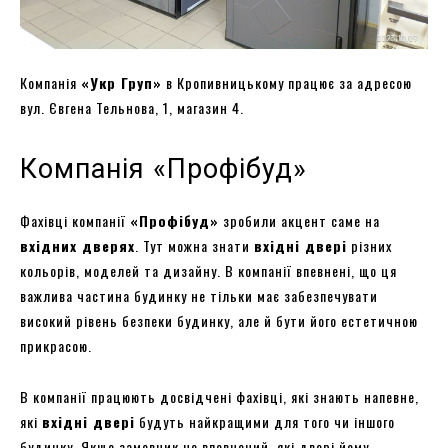
Компанія
«
Укр Груп
»
в Кропивницькому працює за адресою
вул. Євгена Тельнова, 1, магазин 4.
Компанія «Профібуд»
Фахівці компанії
«Профібуд»
зробили акцент саме на
вхідних дверях
. Тут можна знати
вхідні двері
різних
кольорів, моделей та дизайну. В компанії впевнені, що ця
важлива частина будинку не тільки має забезпечувати
високий рівень безпеки будинку, але й бути його естетичною
прикрасою.
В компанії працюють досвідчені фахівці, які знають напевне,
які
вхідні двері
будуть найкращими для того чи іншого
будинку. Якщо замовник не впевнений, які двері йому