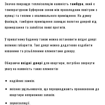
Значно покращує теплоізоляцію наявність
тамбура
, який є
температурною буферною зоною між прохолодним повітрям з
вулиці та теплим з опалювального приміщення. На думку
фахівців, тамбурне приміщення захищає полотно дверей від
промерзання та запобігає появі протягів.
У приватному будинку також можна встановити вхідні двері
великих габаритів. Такі двері можна додатково оздобити
кованими та різьбленими елементами декору.
Обираючи
вхідні двері
для квартири, потрібно звернути
увагу на наявність таких елементів:
надійних замків;
якісних ущільнювачів, що перешкоджають проникненню до
квартири неприємних запахів;
звукоізоляції.