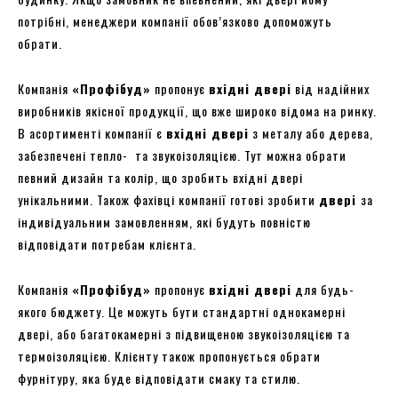
потрібні, менеджери компанії обов’язково допоможуть
обрати.
Компанія
«Профібуд»
пропонує
вхідні двері
від надійних
виробників якісної продукції, що вже широко відома на ринку.
В асортименті компанії є
вхідні двері
з металу або дерева,
забезпечені тепло- та звукоізоляцією. Тут можна обрати
певний дизайн та колір, що зробить вхідні двері
унікальними. Також фахівці компанії готові зробити
двері
за
індивідуальним замовленням, які будуть повністю
відповідати потребам клієнта.
Компанія
«Профібуд»
пропонує
вхідні двері
для будь-
якого бюджету. Це можуть бути стандартні однокамерні
двері, або багатокамерні з підвищеною звукоізоляцією та
термоізоляцією. Клієнту також пропонується обрати
фурнітуру, яка буде відповідати смаку та стилю.