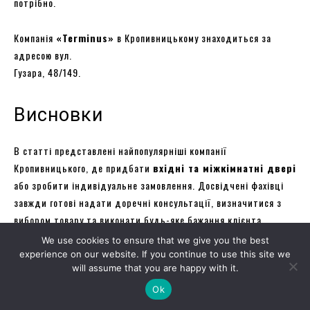
потрібно.
Компанія
«Terminus»
в Кропивницькому знаходиться за
адресою вул.
Гузара, 48/149.
Висновки
В статті представлені найпопулярніші компанії
Кропивницького, де придбати
вхідні та міжкімнатні двері
або зробити індивідуальне замовлення. Досвідчені фахівці
завжди готові надати доречні консультації, визначитися з
вибором товару та виконати будь-яке бажання клієнта.
We use cookies to ensure that we give you the best
experience on our website. If you continue to use this site we
TAGS:
ВИБІР ДВЕРЕЙ
ВСТАНОВЛЕННЯ ДВЕРЕЙ
will assume that you are happy with it.
ВХІДНІ ДВЕРІ
ДВЕРІ
ДВЕРІ ДЛЯ ОФІСНИХ ПРИМІЩЕНЬ
Ok
ДОСТАВЛЕННЯ ЗАМОВЛЕННЯ
ЗАМОВИТИ ДВЕРІ