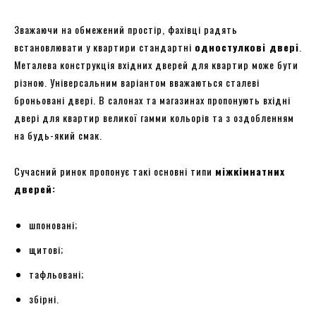
Зважаючи на обмежений простір, фахівці радять
встановлювати у квартири стандартні
одностулкові двері
.
Металева конструкція вхідних дверей для квартир може бути
різною. Універсальним варіантом вважаються сталеві
броньовані двері. В салонах та магазинах пропонують вхідні
двері для квартир великої гамми кольорів та з оздобленням
на будь-який смак.
Сучасний ринок пропонує такі основні типи
міжкімнатних
дверей:
шпоновані;
щитові;
тафльовані;
збірні.