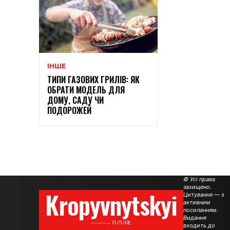
ІНШЕ
ТИПИ ГАЗОВИХ ГРИЛІВ: ЯК
ОБРАТИ МОДЕЛЬ ДЛЯ
ДОМУ, САДУ ЧИ
ПОДОРОЖЕЙ
© Усі права
захищено.
Kropyvnytskyi
Цитування — з
активним
посиланням.
Видання
———→ FUTURE
входить до