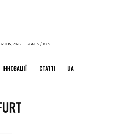
ЕРПНЯ, 2026
SIGN IN / JOIN
ІННОВАЦІЇ
СТАТТІ
UA
 FURT