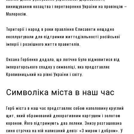
винищуванню козацтва і перетворення України на провінцію –
Малоросію.
Території і народ в роки правління Єлисавети нещадно
експлуатували для підтримки життєдіяльності російської
імперії і розкішного життя правителів.
Оксана Горбенко додала, що логічно було відмовитися від
імператорського спадку у символіці, яка представляє
Кропивницький на рівні України і світу.
Символіка міста в наш час
Герб міста в наш час представляє собою наполовину круглий
щит, який обрамований декоративним картушем і золотою
короною. Його підтримують два лелеки. Знизу розташована
синя стрічка на ній написаний девіз: «З миром і добром». У