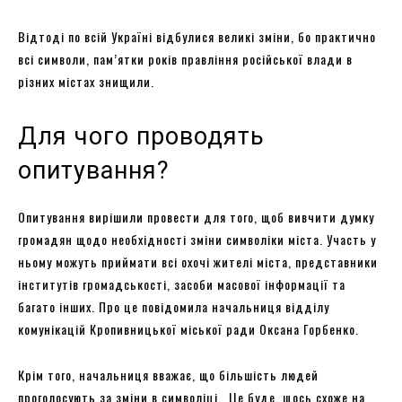
Відтоді по всій Україні відбулися великі зміни, бо практично
всі символи, пам’ятки років правління російської влади в
різних містах знищили.
Для чого проводять
опитування?
Опитування вирішили провести для того, щоб вивчити думку
громадян щодо необхідності зміни символіки міста. Участь у
ньому можуть приймати всі охочі жителі міста, представники
інститутів громадськості, засоби масової інформації та
багато інших. Про це повідомила начальниця відділу
комунікацій Кропивницької міської ради Оксана Горбенко.
Крім того, начальниця вважає, що більшість людей
проголосують за зміни в символіці. Це буде, щось схоже на