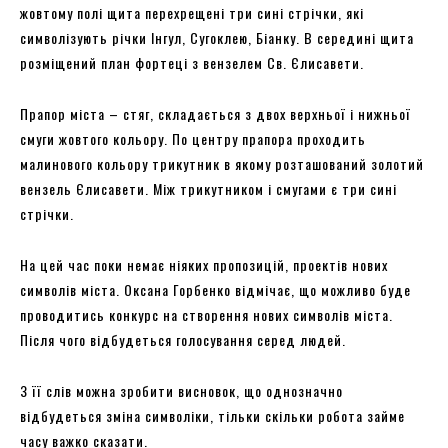
жовтому полі щита перехрещені три сині стрічки, які
символізують річки Інгул, Сугоклею, Біанку. В середині щита
розміщений план фортеці з вензелем Св. Єлисавети.
Прапор міста – стяг, складається з двох верхньої і нижньої
смуги жовтого кольору. По центру прапора проходить
малинового кольору трикутник в якому розташований золотий
вензель Єлисавети. Між трикутником і смугами є три сині
стрічки.
На цей час поки немає ніяких пропозицій, проектів нових
символів міста. Оксана Горбенко відмічає, що можливо буде
проводитись конкурс на створення нових символів міста.
Після чого відбудеться голосування серед людей.
З її слів можна зробити висновок, що однозначно
відбудеться зміна символіки, тільки скільки робота займе
часу важко сказати.