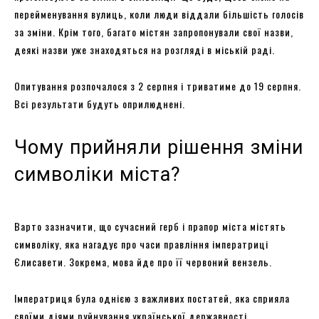
перейменування вулиць, коли люди віддали більшість голосів
за зміни. Крім того, багато містян запропонували свої назви,
деякі назви уже знаходяться на розгляді в міській раді.
Опитування розпочалося з 2 серпня і триватиме до 19 серпня.
Всі результати будуть оприлюднені.
Чому прийняли рішення зміни
символіки міста?
Варто зазначити, що сучасний герб і прапор міста містять
символіку, яка нагадує про часи правління імператриці
Єлисавети. Зокрема, мова йде про її червоний вензель.
Імператриця була однією з важливих постатей, яка сприяла
своїми діями руйнування української державності,