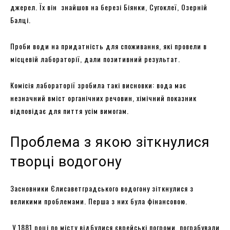
джерел. Їх він знайшов на березі Біянки, Сугоклеї, Озерній
Балці.
Проби води на придатність для споживання, які провели в
місцевій лабораторії, дали позитивний результат.
Комісія лабораторії зробила такі висновки: вода має
незначний вміст органічних речовин, хімічний показник
відповідає для пиття усім вимогам.
Проблема з якою зіткнулися
творці водогону
Засновники Єлисаветградського водогону зіткнулися з
великими проблемами. Перша з них була фінансовою.
У 1881 році по місту відбулися єврейські погроми, пограбували