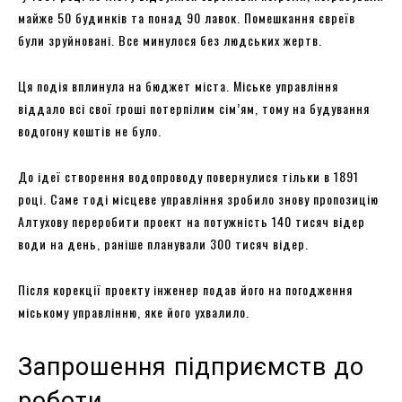
майже 50 будинків та понад 90 лавок. Помешкання євреїв
були зруйновані. Все минулося без людських жертв.
Ця подія вплинула на бюджет міста. Міське управління
віддало всі свої гроші потерпілим сім’ям, тому на будування
водогону коштів не було.
До ідеї створення водопроводу повернулися тільки в 1891
році. Саме тоді місцеве управління зробило знову пропозицію
Алтухову переробити проект на потужність 140 тисяч відер
води на день, раніше планували 300 тисяч відер.
Після корекції проекту інженер подав його на погодження
міському управлінню, яке його ухвалило.
Запрошення підприємств до
роботи