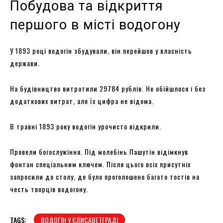
Побудова та відкриття
першого в місті водогону
У 1893 році водогін збудували, він перейшов у власність
держави.
На будівництво витратили 29784 рублів. Не обійшлося і без
додаткових витрат, але їх цифра не відома.
В травні 1893 року водогін урочисто відкрили.
Провели богослужіння. Під молебінь Пашутін відімкнув
фонтан спеціальним ключем. Після цього всіх присутніх
запросили до столу, де було проголошено багато тостів на
честь творців водогону.
TAGS:
ВОДОГІН У ЄЛИСАВЕТГРАДІ