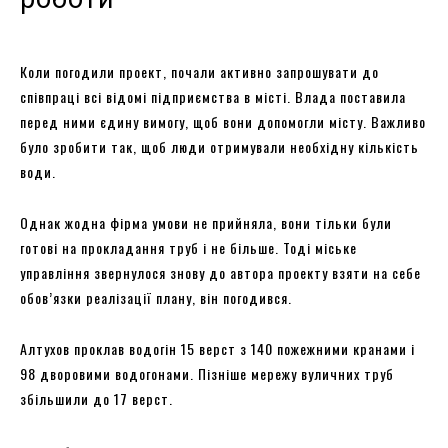
Коли погодили проект, почали активно запрошувати до
співпраці всі відомі підприємства в місті. Влада поставила
перед ними єдину вимогу, щоб вони допомогли місту. Важливо
було зробити так, щоб люди отримували необхідну кількість
води.
Однак жодна фірма умови не прийняла, вони тільки були
готові на прокладання труб і не більше. Тоді міське
управління звернулося знову до автора проекту взяти на себе
обов’язки реалізації плану, він погодився.
Алтухов проклав водогін 15 верст з 140 пожежними кранами і
98 дворовими водогонами. Пізніше мережу вуличних труб
збільшили до 17 верст.