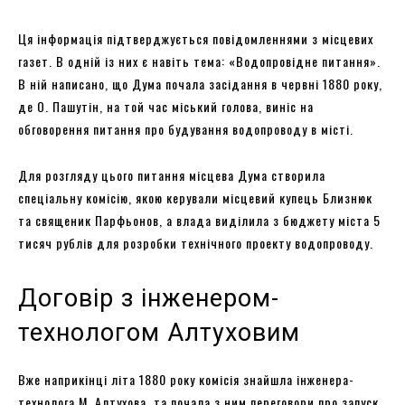
Ця інформація підтверджується повідомленнями з місцевих
газет. В одній із них є навіть тема: «Водопровідне питання».
В ній написано, що Дума почала засідання в червні 1880 року,
де О. Пашутін, на той час міський голова, виніс на
обговорення питання про будування водопроводу в місті.
Для розгляду цього питання місцева Дума створила
спеціальну комісію, якою керували місцевий купець Близнюк
та священик Парфьонов, а влада виділила з бюджету міста 5
тисяч рублів для розробки технічного проекту водопроводу.
Договір з інженером-
технологом Алтуховим
Вже наприкінці літа 1880 року комісія знайшла інженера-
технолога М. Алтухова, та почала з ним переговори про запуск