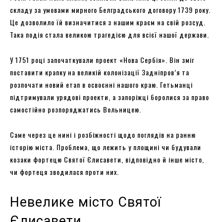
складу за умовами мирного Белградського договору 1739 року.
Це дозволило їй визначитися з нашим краєм на свій розсуд.
Така подія стала великою трагедією для всієї нашої держави.
У 1751 році започаткували проект «Нова Сербія». Він зміг
поставити крапку на великій колонізації Задніпров’я та
розпочати новий етап в освоєнні нашого краю. Гетьманці
підтримували урядові проекти, а запоріжці боролися за право
самостійно розпоряджатись Вольницею.
Саме через це нині і розбіжності щодо поглядів на ранню
історію міста. Проблема, що лежить у площині чи будували
козаки фортецю Святої Єлисавети, відповідно й інше місто,
чи фортеця зводилася проти них.
Невелике місто Святої
Єлисавети