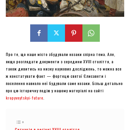
Про те, що наше місто збудували козаки спірна тема. Але,
якщо розглядати документи з середини ХVІІІ століття, а
також дивитись на низку наукових досліджень, то можна все
ж констатувати факт — фортецю святої Єлисавети і
поселення навколо неї будували саме козаки. Більш детально
про цю історичну подію у нашому матеріалі на сайті
kropyvnytskyi-future
.
Ситуація в регіоні ХVІІІ століття