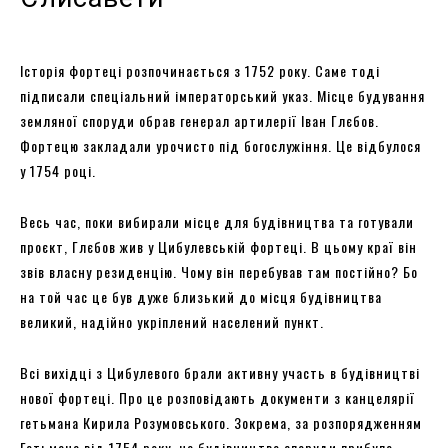
Історія фортеці розпочинається з 1752 року. Саме тоді
підписали спеціальний імператорський указ. Місце будування
земляної споруди обрав генерал артилерії Іван Глєбов.
Фортецю закладали урочисто під богослужіння. Це відбулося
у 1754 році.
Весь час, поки вибирали місце для будівництва та готували
проєкт, Глєбов жив у Цибулевській фортеці. В цьому краї він
звів власну резиденцію. Чому він перебував там постійно? Бо
на той час це був дуже близький до місця будівництва
великий, надійно укріплений населений пункт.
Всі вихідці з Цибулевого брали активну участь в будівництві
нової фортеці. Про це розповідають документи з канцелярії
гетьмана Кирила Розумовського. Зокрема, за розпорядженням
Гетьмана від 1754 року, на будівництво споруди прибуло