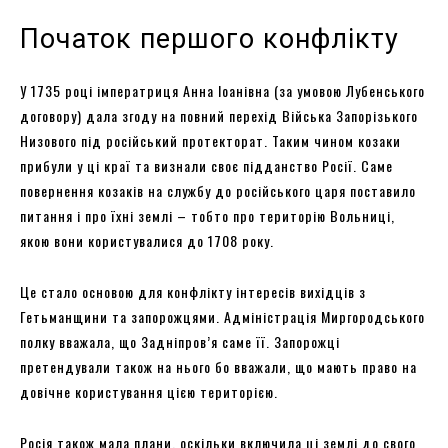
Початок першого конфлікту
У 1735 році імператриця Анна Іоанівна (за умовою Лубенського
договору) дала згоду на повний перехід Війська Запорізького
Низового під російський протекторат. Таким чином козаки
прибули у ці краї та визнали своє підданство Росії. Саме
повернення козаків на службу до російського царя поставило
питання і про їхні землі – тобто про територію Вольниці,
якою вони користувалися до 1708 року.
Це стало основою для конфлікту інтересів вихідців з
Гетьманщини та запорожцями. Адміністрація Миргородського
полку вважала, що Задніпров’я саме її. Запорожці
претендували також на нього бо вважали, що мають право на
довічне користування цією територією.
Росія також мала плани, оскільки включила ці землі до свого