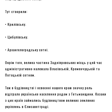
Тут створили:
• Крилівську.
• Цибулівську.
• Архангелоградську сотні.
Окрім того, велика частина Задніпровських місць у цей час
адміністративно належала Власівській, Кременчуцькій та
Потоцькій сотням.
Тож в будівництві і освоєнні нашого краю значну роль
відіграло українське населення родом з Гетьманщини. Козаки
з цих країв займались будівництвом великих земляних
укріплень в Єлисаветграді.