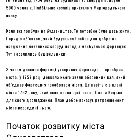
5000 чоловік. Найбільше козаків приїхало з Миргородського
полку.
Коли всі прибули на будівництво, їм потрібно було десь жити.
Поряд з об’єктом, який будується Глєбов дав добро на
осадження невеликих споруд поряд з майбутньою фортецею.
Тут і оселились будівельники.
З часом довкола фортеці утворився форштадт – прообраз
міста. У 1757 році довкола нього звели оборонний вал, який
об’єднав фортецю з прообразом міста. Це навіть є в плані
міста 1762 року, який скопіювала архітектор Олена Кецько
для свого дослідження. План добре показує ретраншемент і
місто всередині нього.
Початок розвитку міста