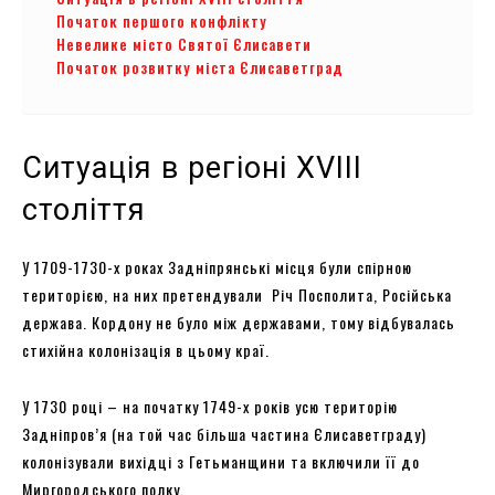
Початок першого конфлікту
Невелике місто Святої Єлисавети
Початок розвитку міста Єлисаветград
Ситуація в регіоні ХVІІІ
століття
У 1709-1730-х роках Задніпрянські місця були спірною
територією, на них претендували Річ Посполита, Російська
держава. Кордону не було між державами, тому відбувалась
стихійна колонізація в цьому краї.
У 1730 році – на початку 1749-х років усю територію
Задніпров’я (на той час більша частина Єлисаветграду)
колонізували вихідці з Гетьманщини та включили її до
Миргородського полку.