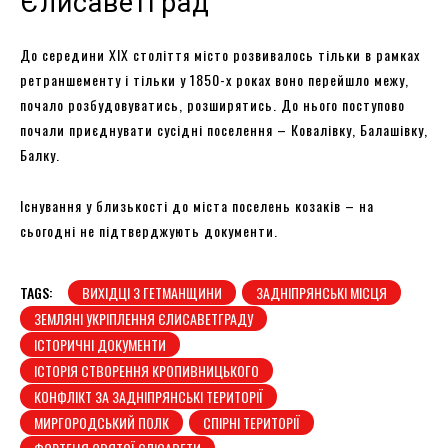
Єлисаветград
До середини ХІХ століття місто розвивалось тільки в рамках
ретраншементу і тільки у 1850-х роках воно перейшло межу,
почало розбудовуватись, розширятись. До нього поступово
почали приєднувати сусідні поселення – Ковалівку, Балашівку,
Балку.
Існування у близькості до міста поселень козаків – на
сьогодні не підтверджують документи.
TAGS:
ВИХІДЦІ З ГЕТМАНЩИНИ
ЗАДНІПРЯНСЬКІ МІСЦЯ
ЗЕМЛЯНІ УКРІПЛЕННЯ ЄЛИСАВЕТГРАДУ
ІСТОРИЧНІ ДОКУМЕНТИ
ІСТОРІЯ СТВОРЕННЯ КРОПИВНИЦЬКОГО
КОНФЛІКТ ЗА ЗАДНІПРЯНСЬКІ ТЕРИТОРІЇ
МИРГОРОДСЬКИЙ ПОЛК
СПІРНІ ТЕРИТОРІЇ