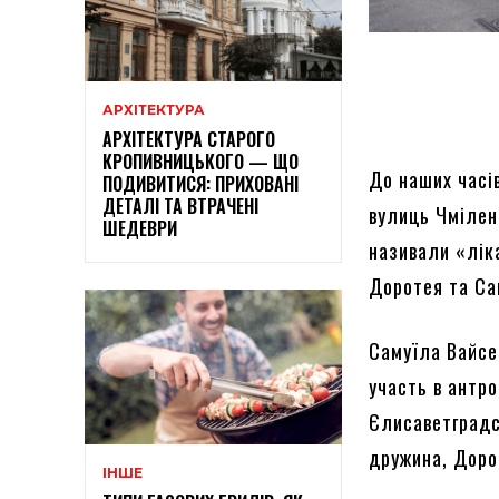
АРХІТЕКТУРА
АРХІТЕКТУРА СТАРОГО
КРОПИВНИЦЬКОГО — ЩО
До наших часів
ПОДИВИТИСЯ: ПРИХОВАНІ
ДЕТАЛІ ТА ВТРАЧЕНІ
вулиць Чмілен
ШЕДЕВРИ
називали «лік
Доротея та Са
Самуїла Вайсе
участь в антро
Єлисаветградс
дружина, Доро
ІНШЕ