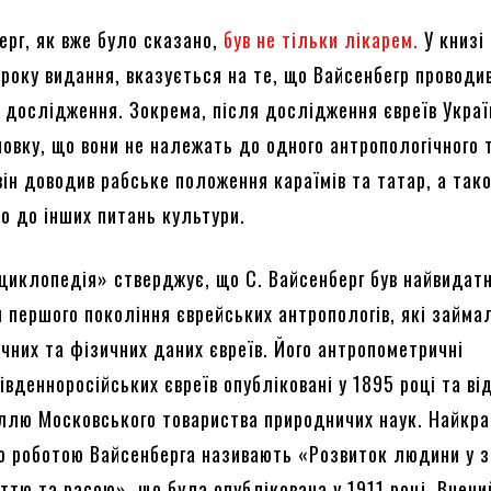
ерг, як вже було сказано,
був не тільки лікарем.
У книзі
 року видання, вказується на те, що Вайсенбегр проводи
 дослідження. Зокрема, після дослідження євреїв Украї
овку, що вони не належать до одного антропологічного т
він доводив рабське положення караїмів та татар, а так
що до інших питань культури.
циклопедія» стверджує, що С. Вайсенберг був найвидат
 першого покоління єврейських антропологів, які займа
чних та фізичних даних євреїв. Його антропометричні
вденноросійських євреїв опубліковані у 1895 році та ві
лю Московського товариства природничих наук. Найкр
 роботою Вайсенберга називають «Розвиток людини у зв
аттю та расою», що була опублікована у 1911 році. Вчени