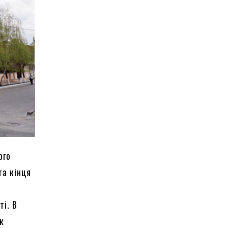
ого
та кінця
ті. В
як