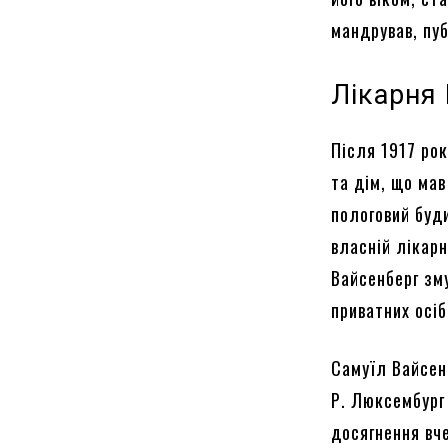
мандрував, пу
Лікарня 
Після 1917 рок
та дім, що мав
пологовий буд
власній лікарн
Вайсенберг зм
приватних осіб
Самуїл Вайсенб
Р. Люксембург 
досягнення вче