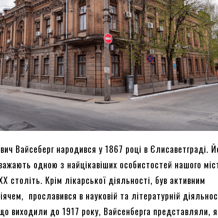
вич Вайсеберг народився у 1867 році в Єлисаветграді. Й
важають одною з найцікавіших особистостей нашого міс
XX століть. Крім лікарської діяльності, був активним
ячем, прославився в науковій та літературній діяльнос
 що виходили до 1917 року, Вайсенберга представляли, 