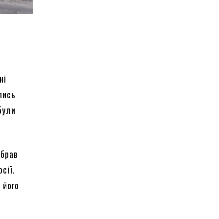
ні
лись
були
 брав
сії.
 його