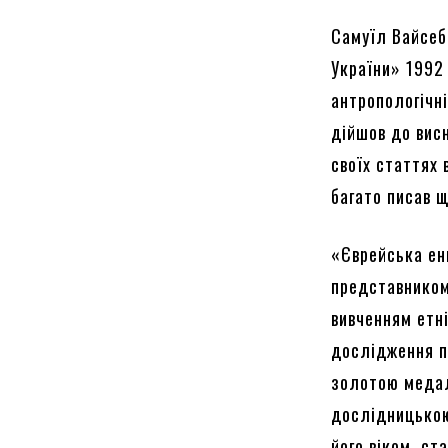
Самуїл Вайсеб
України» 1992
антропологічні
дійшов до висн
своїх статтях 
багато писав 
«Єврейська ен
представником
вивченням етні
дослідження пі
золотою медал
дослідницькою
його віком, ст