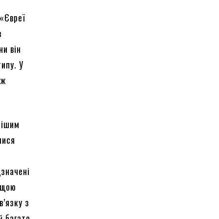
 «Євреї
в
ни він
ипу. У
ож
нішим
лися
дзначені
ащою
’язку з
й багато