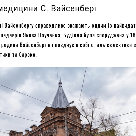
медицини С. Вайсенберг
ні Вайсенбергу справедливо вважають одним із найвида
 шедеврів Якова Паученка. Будівля була споруджена у 18
родини Вайсенбергів і поєднує в собі стиль еклектики 
тики та бароко.