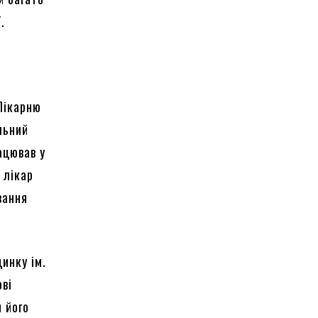
ї.
 Лікарню
льний
ацював у
 лікар
вання
инку ім.
ові
 його