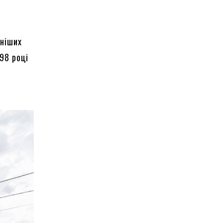
тніших
98 році
з