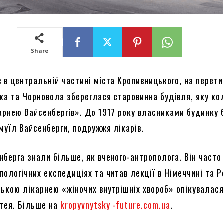
Share
 в центральній частині міста Кропивницького, на перети
ка та Чорновола збереглася старовинна будівля, яку ко
арнею Вайсенбергів». До 1917 року власниками будинку 
муїл Вайсенберги, подружжя лікарів.
нберга знали більше, як вченого-антрополога. Він часто
пологічних експедиціях та читав лекції в Німеччині та Ро
ькою лікарнею «жіночих внутрішніх хвороб» опікувалася
тея. Більше на
kropyvnytskyi-future.com.ua
.