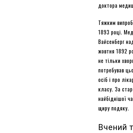
доктора медиц
Тяжким випроб
1893 році. Мед
Вайсенберг на
жовтня 1892 ро
не тільки хвор
потребував цьо
осіб і про лік
класу. За стар
найбіднішої ч
щиру подяку.
Вчений 