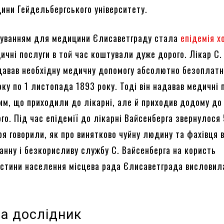
ини Гейдельбергського університету.
уванням для медицини Єлисаветграду стала
епідемія х
ичні послуги в той час коштували дуже дорого. Лікар С.
давав необхідну медичну допомогу абсолютно безоплатн
ку по 1 листопада 1893 року. Тоді він надавав медичні 
им, що приходили до лікарні, але й приходив додому до 
го. Під час епідемії до лікарні Вайсенберга звернулося
аря говорили, як про винятково чуйну людину та фахівця 
анну і безкорисливу службу С. Вайсенберга на користь
астини населення місцева рада Єлисаветграда висловил
та дослідник