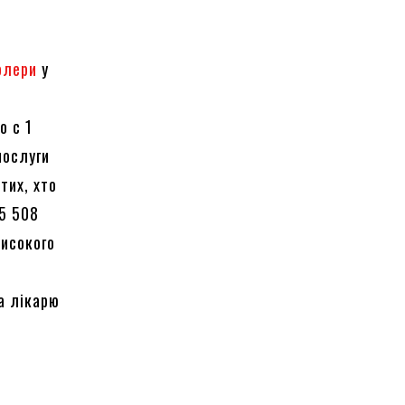
олери
у
о с 1
послуги
тих, хто
 5 508
високого
а лікарю