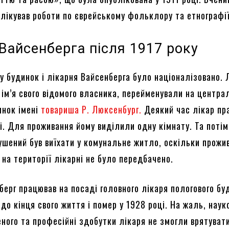
блікував роботи по єврейському фольклору та етнографі
Вайсенберга після 1917 року
у будинок і лікарня Вайсенберга було націоналізовано.
 ім’я свого відомого власника, перейменували на центра
инок імені
товариша Р. Люксенбург.
Деякий час лікар пр
і. Для проживання йому виділили одну кімнату. Та потім
ушений був виїхати у комунальне житло, оскільки прожи
 на території лікарні не було передбачено.
ерг працював на посаді головного лікаря пологового буд
до кінця свого життя і помер у 1928 році. На жаль, наук
ного та професійні здобутки лікаря не змогли врятувати