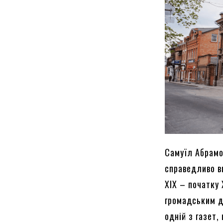
Самуїл Абрамо
справедливо в
ХІХ – початку 
громадським ді
одній з газет,